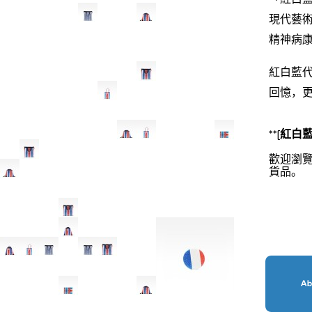
現代藝術
精神病
紅白藍
回憶，
**[紅白
歡迎瀏
貨品。