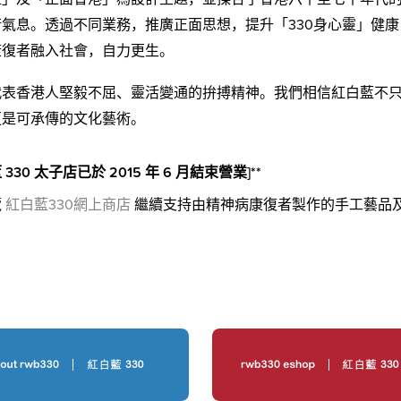
氣息。透過不同業務，推廣正面思想，提升「330身心靈」健
康復者融入社會，自力更生。
代表香港人堅毅不屈、靈活變通的拚搏精神。我們相信紅白藍不
更是可承傳的文化藝術。
藍 330 太子店已於 2015 年 6 月結束營業]**
覽
紅白藍330網上商店
繼續支持由精神病康復者製作的手工藝品