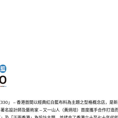
330」 – 香港首間以經典紅白藍布料為主題之型格概念店，是
著名設計師及藝術家 – 又一山人（黃炳培）首度攜手合作打造
藍」及「正面香港」為設計主題，並揉合了香港六十至七十年代