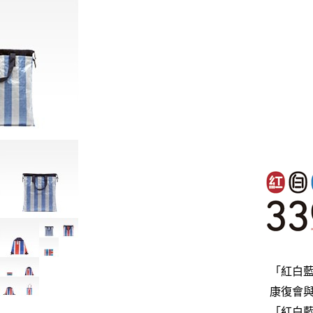
「紅白藍
康復會與
「紅白